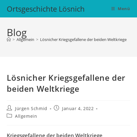
Zum
Ortsgeschichte Lösnich
Menü
Inhalt
springen
Blog
>
Allgemein
>
Lösnicher Kriegsgefallene der beiden Weltkriege
Lösnicher Kriegsgefallene der
beiden Weltkriege
Beitrags-
Beitrag
Jürgen Schmid
Januar 4, 2022
Autor:
veröffentlicht:
Beitrags-
Allgemein
Kategorie:
Kriegsgefallene der beiden Weltkriege