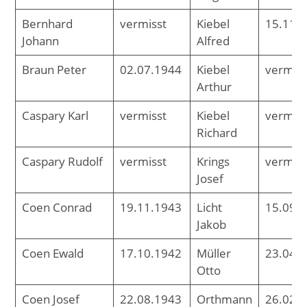
Bernhard
vermisst
Kiebel
15.11.
Johann
Alfred
Braun Peter
02.07.1944
Kiebel
vermiss
Arthur
Caspary Karl
vermisst
Kiebel
vermiss
Richard
Caspary Rudolf
vermisst
Krings
vermiss
Josef
Coen Conrad
19.11.1943
Licht
15.09.
Jakob
Coen Ewald
17.10.1942
Müller
23.04.
Otto
Coen Josef
22.08.1943
Orthmann
26.02.