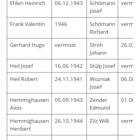
Ehlen Heinrich
06.12.1943
Schömann
vermiss
Josef
Frank Valentin
1946
Schömann
vermiss
Richard
Gerhard Hugo
vermisst
Stroh
26.03.
Johann
Heil Josef
16.06.1942
Stülp Josef
vermiss
Heil Robert
24.11.1941
Wozniak
06.08.
Josef
Hemmighausen
05.09.1943
Zender
01.06.
Alois
Edmund
Hemmighausen
26.10.1944
Zilz Willi
vermis
Heribert