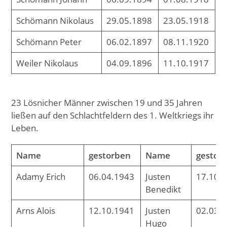
Schömann Nikolaus
29.05.1898
23.05.1918
Schömann Peter
06.02.1897
08.11.1920
Weiler Nikolaus
04.09.1896
11.10.1917
23 Lösnicher Männer zwischen 19 und 35 Jahren
ließen auf den Schlachtfeldern des 1. Weltkriegs ihr
Leben.
Name
gestorben
Name
gestor
Adamy Erich
06.04.1943
Justen
17.10.
Benedikt
Arns Alois
12.10.1941
Justen
02.03.
Hugo