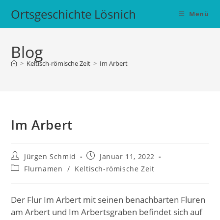
Zum
Ortsgeschichte Lösnich
Menü
Inhalt
springen
Blog
>
Keltisch-römische Zeit
>
Im Arbert
Im Arbert
Beitrags-
Beitrag
Jürgen Schmid
Januar 11, 2022
Autor:
veröffentlicht:
Beitrags-
Flurnamen
/
Keltisch-römische Zeit
Kategorie:
Der Flur Im Arbert mit seinen benachbarten Fluren
am Arbert und Im Arbertsgraben befindet sich auf